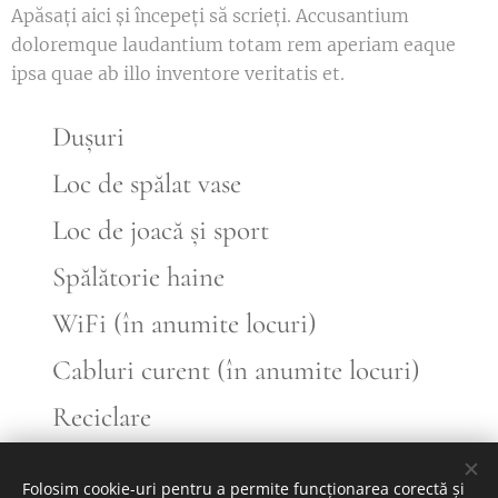
Apăsați aici și începeți să scrieți. Accusantium
doloremque laudantium totam rem aperiam eaque
ipsa quae ab illo inventore veritatis et.
🚿
Dușuri
🍽️
Loc de spălat vase
🎾 Loc de joacă și sport
👕
Spălătorie haine
🌐
WiFi (în anumite locuri)
🔌
Cabluri curent (în anumite locuri)
♻️
Reciclare
Folosim cookie-uri pentru a permite funcționarea corectă și