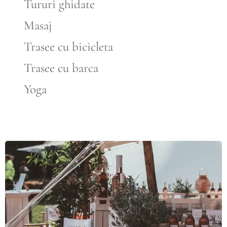
🌲
Tururi ghidate
💆‍♂️
Masaj
🚴‍♀️ Trasee cu bicicleta
🚣🏻 Trasee cu barca
🧘
Yoga