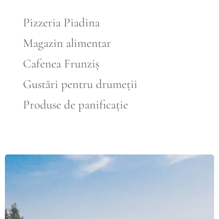
🍕
Pizzeria Piadina
🧅
Magazin alimentar
☕
Cafenea Frunziș
🥪
Gustări pentru drumeții
🥖
Produse de panificație